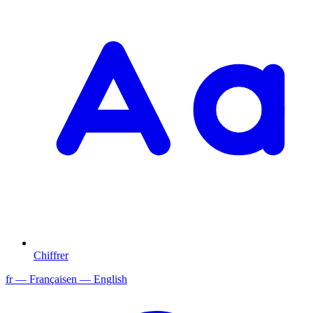
Chiffrer
fr
— Français
en
— English