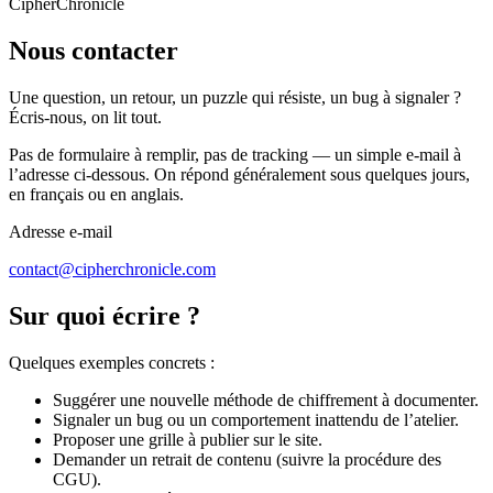
CipherChronicle
Nous contacter
Une question, un retour, un puzzle qui résiste, un bug à signaler ?
Écris-nous, on lit tout.
Pas de formulaire à remplir, pas de tracking — un simple e-mail à
l’adresse ci-dessous. On répond généralement sous quelques jours,
en français ou en anglais.
Adresse e-mail
c
o
n
t
a
c
t
@
c
i
p
h
e
r
c
h
r
o
n
i
c
l
e
.
c
o
m
Sur quoi écrire ?
Quelques exemples concrets :
Suggérer une nouvelle méthode de chiffrement à documenter.
Signaler un bug ou un comportement inattendu de l’atelier.
Proposer une grille à publier sur le site.
Demander un retrait de contenu (suivre la procédure des
CGU).