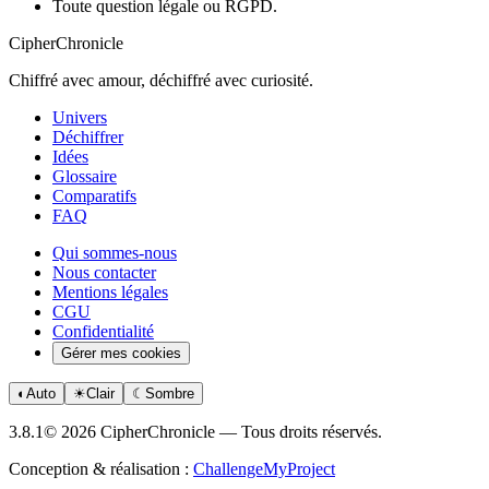
Toute question légale ou RGPD.
CipherChronicle
Chiffré avec amour, déchiffré avec curiosité.
Univers
Déchiffrer
Idées
Glossaire
Comparatifs
FAQ
Qui sommes-nous
Nous contacter
Mentions légales
CGU
Confidentialité
Gérer mes cookies
◐
Auto
☀
Clair
☾
Sombre
3.8.1
© 2026 CipherChronicle — Tous droits réservés.
Conception & réalisation :
ChallengeMyProject