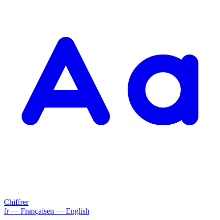
Chiffrer
fr
— Français
en
— English