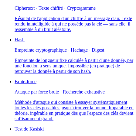
Ciphertext · Texte chiffré · Cryptogramme
Résultat de l'application d'un chiffre à un message clair. Texte
rendu inintelligible à qui ne possède pas la clé — sans elle, il
ressemble à du bruit aléatoire.
Hash
Empreinte cryptographique · Hachage · Digest
Empreinte de longueur fixe calculée à partir d'une donnée, par
une fonction à sens unique. Impossible (en pratique) de
retrouver la donnée à partir de son hash.
Brute-force
Attaque par force brute · Recherche exhaustive
Méthode d'attaque qui consiste à essayer systématiquement
toutes les clés possibles jusqu'à trouver la bonne. Imparable en
théorie, ingérable en pratique dès que l'espace des clés devient
suffisamment grand.
Test de Kasiski