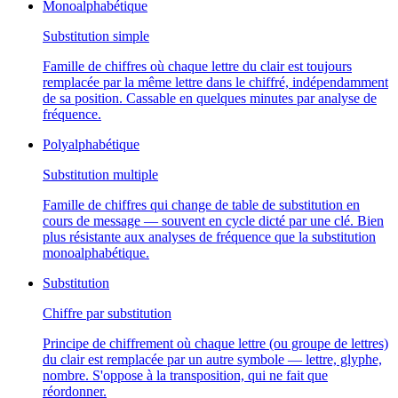
Monoalphabétique
Substitution simple
Famille de chiffres où chaque lettre du clair est toujours
remplacée par la même lettre dans le chiffré, indépendamment
de sa position. Cassable en quelques minutes par analyse de
fréquence.
Polyalphabétique
Substitution multiple
Famille de chiffres qui change de table de substitution en
cours de message — souvent en cycle dicté par une clé. Bien
plus résistante aux analyses de fréquence que la substitution
monoalphabétique.
Substitution
Chiffre par substitution
Principe de chiffrement où chaque lettre (ou groupe de lettres)
du clair est remplacée par un autre symbole — lettre, glyphe,
nombre. S'oppose à la transposition, qui ne fait que
réordonner.