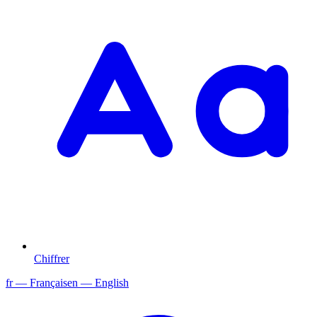
Chiffrer
fr
— Français
en
— English