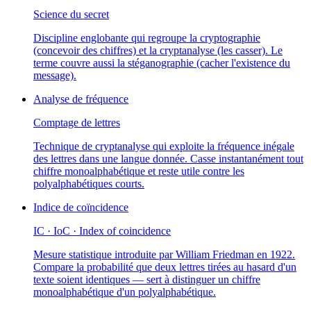
Science du secret
Discipline englobante qui regroupe la cryptographie
(concevoir des chiffres) et la cryptanalyse (les casser). Le
terme couvre aussi la stéganographie (cacher l'existence du
message).
Analyse de fréquence
Comptage de lettres
Technique de cryptanalyse qui exploite la fréquence inégale
des lettres dans une langue donnée. Casse instantanément tout
chiffre monoalphabétique et reste utile contre les
polyalphabétiques courts.
Indice de coïncidence
IC · IoC · Index of coincidence
Mesure statistique introduite par William Friedman en 1922.
Compare la probabilité que deux lettres tirées au hasard d'un
texte soient identiques — sert à distinguer un chiffre
monoalphabétique d'un polyalphabétique.