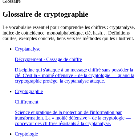
Glossaire
Glossaire de cryptographie
Le vocabulaire essentiel pour comprendre les chiffres : cryptanalyse,
indice de coïncidence, monoalphabétique, clé, hash… Définitions
courtes, exemples concrets, liens vers les méthodes qui les illustrent.
Cryptanalyse
Décryptement · Cassage de chiffre
Discipline qui s'attaque à un message chiffré sans posséder la
clé. C'est la « moitié offensive » de la cryptologie — quand la
cryptographie protège, la cryptanalyse attaque.
Cryptographie
Chiffrement
Science et pratique de la protection de l'information par
transformation. La « moitié défensive » de la cryptologie —
concevoir des chiffres résistants à la cryptanalyse.
Cryptologie