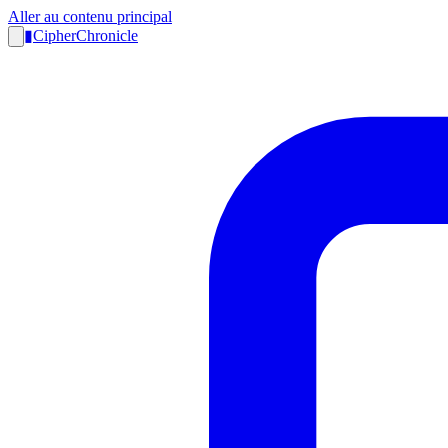
Aller au contenu principal
▮
CipherChronicle