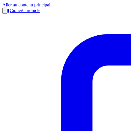
Aller au contenu principal
▮
CipherChronicle