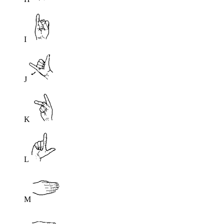
I
J
K
L
M