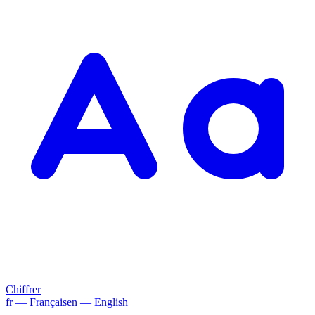
Chiffrer
fr
— Français
en
— English