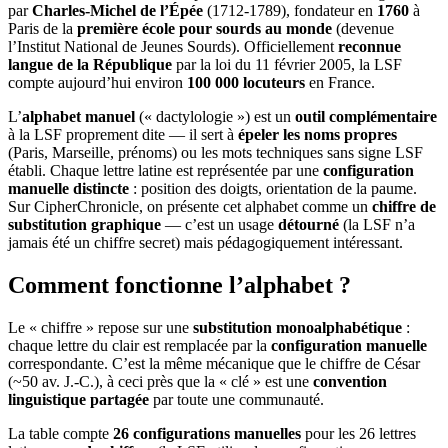
par
Charles-Michel de l’Épée
(1712-1789), fondateur en
1760
à
Paris de la
première école pour sourds au monde
(devenue
l’Institut National de Jeunes Sourds). Officiellement
reconnue
langue de la République
par la loi du 11 février 2005, la LSF
compte aujourd’hui environ
100 000 locuteurs
en France.
L’
alphabet manuel
(« dactylologie ») est un
outil complémentaire
à la LSF proprement dite — il sert à
épeler les noms propres
(Paris, Marseille, prénoms) ou les mots techniques sans signe LSF
établi. Chaque lettre latine est représentée par une
configuration
manuelle distincte
: position des doigts, orientation de la paume.
Sur CipherChronicle, on présente cet alphabet comme un
chiffre de
substitution graphique
— c’est un usage
détourné
(la LSF n’a
jamais été un chiffre secret) mais pédagogiquement intéressant.
Comment fonctionne l’alphabet ?
Le « chiffre » repose sur une
substitution monoalphabétique
:
chaque lettre du clair est remplacée par la
configuration manuelle
correspondante. C’est la même mécanique que le chiffre de César
(~50 av. J.-C.), à ceci près que la « clé » est une
convention
linguistique partagée
par toute une communauté.
La table compte
26 configurations manuelles
pour les 26 lettres