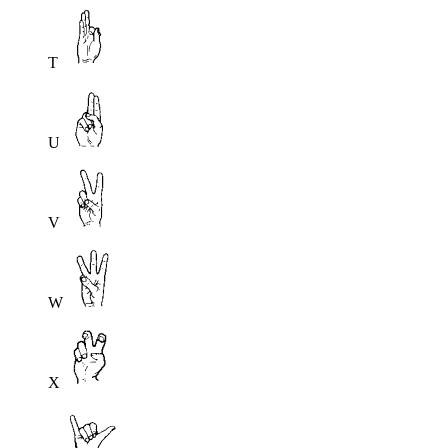
T
U
V
W
X