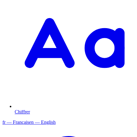
Chiffrer
fr
— Français
en
— English