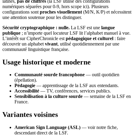
latines,
pas de chiffres
(la LSF utilise des configurations
numériques séparées pour 0-9, hors scope ici). Plusieurs
configurations sont
proches visuellement
(M/N, K/P) et nécessitent
une attention soutenue pour les distinguer.
Sécurité cryptographique : nulle.
La LSF est une
langue
publique
; n’importe quel locuteur LSF lit l’alphabet manuel à vue.
L’intérêt sur CipherChronicle est
pédagogique et culturel
: faire
découvrir un alphabet
vivant
, utilisé quotidiennement par une
communauté linguistique française.
Usage historique et moderne
Communauté sourde francophone
— outil quotidien
(épellation).
Pédagogie
— apprentissage de la LSF aux entendants.
Accessibilité
— TV, conférences, services publics.
Sensibilisation à la culture sourde
— semaine de la LSF en
France.
Variantes voisines
American Sign Language (ASL)
— voir notre fiche,
descendant direct de la LSF.