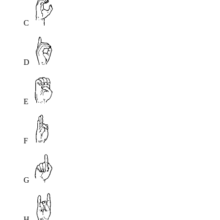
C
D
E
F
G
H