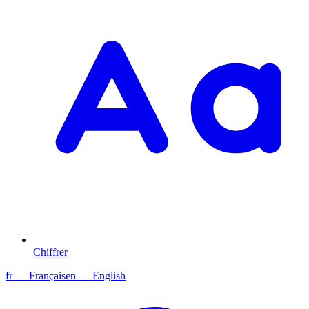
Chiffrer
fr
— Français
en
— English