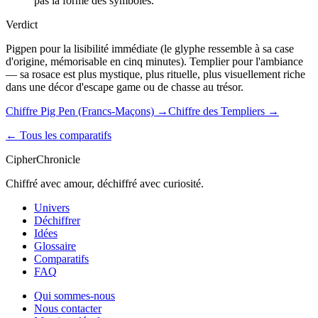
pas la forme des symboles.
Verdict
Pigpen pour la lisibilité immédiate (le glyphe ressemble à sa case
d'origine, mémorisable en cinq minutes). Templier pour l'ambiance
— sa rosace est plus mystique, plus rituelle, plus visuellement riche
dans une décor d'escape game ou de chasse au trésor.
Chiffre Pig Pen (Francs-Maçons)
→
Chiffre des Templiers
→
← Tous les comparatifs
CipherChronicle
Chiffré avec amour, déchiffré avec curiosité.
Univers
Déchiffrer
Idées
Glossaire
Comparatifs
FAQ
Qui sommes-nous
Nous contacter