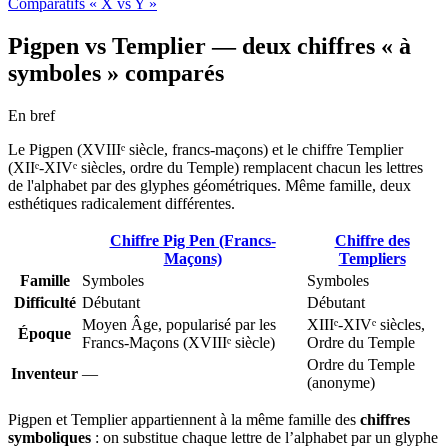
Comparatifs « X vs Y »
Pigpen vs Templier — deux chiffres « à
symboles » comparés
En bref
Le Pigpen (XVIIIᵉ siècle, francs-maçons) et le chiffre Templier
(XIIᵉ-XIVᵉ siècles, ordre du Temple) remplacent chacun les lettres
de l'alphabet par des glyphes géométriques. Même famille, deux
esthétiques radicalement différentes.
Chiffre Pig Pen (Francs-
Chiffre des
Maçons)
Templiers
Famille
Symboles
Symboles
Difficulté
Débutant
Débutant
Moyen Âge, popularisé par les
XIIIᵉ-XIVᵉ siècles,
Époque
Francs-Maçons (XVIIIᵉ siècle)
Ordre du Temple
Ordre du Temple
Inventeur
—
(anonyme)
Pigpen et Templier appartiennent à la même famille des
chiffres
symboliques
: on substitue chaque lettre de l’alphabet par un glyphe