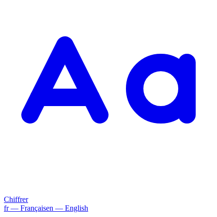
Chiffrer
fr
— Français
en
— English