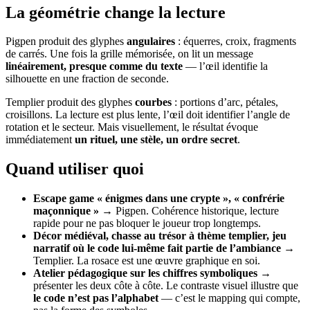
La géométrie change la lecture
Pigpen produit des glyphes
angulaires
: équerres, croix, fragments
de carrés. Une fois la grille mémorisée, on lit un message
linéairement, presque comme du texte
— l’œil identifie la
silhouette en une fraction de seconde.
Templier produit des glyphes
courbes
: portions d’arc, pétales,
croisillons. La lecture est plus lente, l’œil doit identifier l’angle de
rotation et le secteur. Mais visuellement, le résultat évoque
immédiatement
un rituel, une stèle, un ordre secret
.
Quand utiliser quoi
Escape game « énigmes dans une crypte », « confrérie
maçonnique »
→ Pigpen. Cohérence historique, lecture
rapide pour ne pas bloquer le joueur trop longtemps.
Décor médiéval, chasse au trésor à thème templier, jeu
narratif où le code lui-même fait partie de l’ambiance
→
Templier. La rosace est une œuvre graphique en soi.
Atelier pédagogique sur les chiffres symboliques
→
présenter les deux côte à côte. Le contraste visuel illustre que
le code n’est pas l’alphabet
— c’est le mapping qui compte,