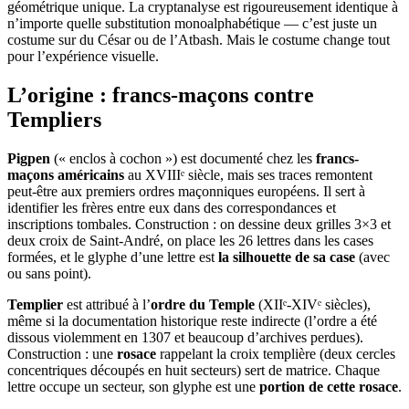
géométrique unique. La cryptanalyse est rigoureusement identique à
n’importe quelle substitution monoalphabétique — c’est juste un
costume sur du César ou de l’Atbash. Mais le costume change tout
pour l’expérience visuelle.
L’origine : francs-maçons contre
Templiers
Pigpen
(« enclos à cochon ») est documenté chez les
francs-
maçons américains
au XVIIIᵉ siècle, mais ses traces remontent
peut-être aux premiers ordres maçonniques européens. Il sert à
identifier les frères entre eux dans des correspondances et
inscriptions tombales. Construction : on dessine deux grilles 3×3 et
deux croix de Saint-André, on place les 26 lettres dans les cases
formées, et le glyphe d’une lettre est
la silhouette de sa case
(avec
ou sans point).
Templier
est attribué à l’
ordre du Temple
(XIIᵉ-XIVᵉ siècles),
même si la documentation historique reste indirecte (l’ordre a été
dissous violemment en 1307 et beaucoup d’archives perdues).
Construction : une
rosace
rappelant la croix templière (deux cercles
concentriques découpés en huit secteurs) sert de matrice. Chaque
lettre occupe un secteur, son glyphe est une
portion de cette rosace
.