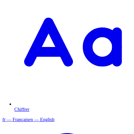
Chiffrer
fr
— Français
en
— English