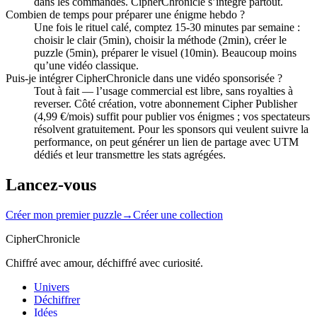
dans les commandes. CipherChronicle s’intègre partout.
Combien de temps pour préparer une énigme hebdo ?
Une fois le rituel calé, comptez 15-30 minutes par semaine :
choisir le clair (5min), choisir la méthode (2min), créer le
puzzle (5min), préparer le visuel (10min). Beaucoup moins
qu’une vidéo classique.
Puis-je intégrer CipherChronicle dans une vidéo sponsorisée ?
Tout à fait — l’usage commercial est libre, sans royalties à
reverser. Côté création, votre abonnement Cipher Publisher
(4,99 €/mois) suffit pour publier vos énigmes ; vos spectateurs
résolvent gratuitement. Pour les sponsors qui veulent suivre la
performance, on peut générer un lien de partage avec UTM
dédiés et leur transmettre les stats agrégées.
Lancez-vous
Créer mon premier puzzle
→
Créer une collection
CipherChronicle
Chiffré avec amour, déchiffré avec curiosité.
Univers
Déchiffrer
Idées