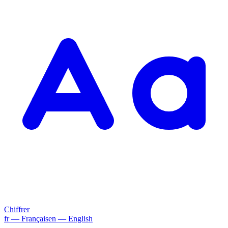
Chiffrer
fr
— Français
en
— English