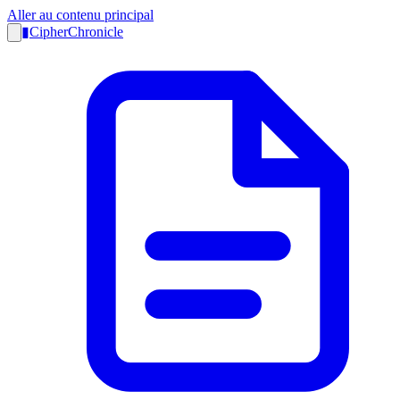
Aller au contenu principal
▮
CipherChronicle