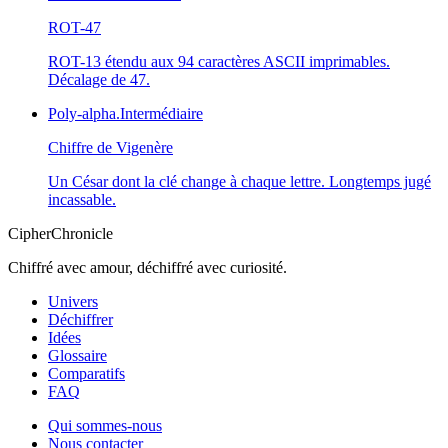
ROT-47
ROT-13 étendu aux 94 caractères ASCII imprimables.
Décalage de 47.
Poly-alpha.
Intermédiaire
Chiffre de Vigenère
Un César dont la clé change à chaque lettre. Longtemps jugé
incassable.
CipherChronicle
Chiffré avec amour, déchiffré avec curiosité.
Univers
Déchiffrer
Idées
Glossaire
Comparatifs
FAQ
Qui sommes-nous
Nous contacter