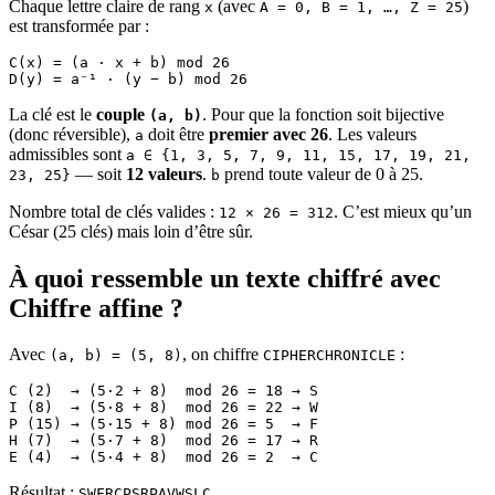
Chaque lettre claire de rang
(avec
)
x
A = 0, B = 1, …, Z = 25
est transformée par :
C(x) = (a · x + b) mod 26
D(y) = a⁻¹ · (y − b) mod 26
La clé est le
couple
. Pour que la fonction soit bijective
(a, b)
(donc réversible),
doit être
premier avec 26
. Les valeurs
a
admissibles sont
a ∈ {1, 3, 5, 7, 9, 11, 15, 17, 19, 21,
— soit
12 valeurs
.
prend toute valeur de 0 à 25.
23, 25}
b
Nombre total de clés valides :
. C’est mieux qu’un
12 × 26 = 312
César (25 clés) mais loin d’être sûr.
À quoi ressemble un texte chiffré avec
Chiffre affine ?
Avec
, on chiffre
:
(a, b) = (5, 8)
CIPHERCHRONICLE
C (2)  → (5·2 + 8)  mod 26 = 18 → S
I (8)  → (5·8 + 8)  mod 26 = 22 → W
P (15) → (5·15 + 8) mod 26 = 5  → F
H (7)  → (5·7 + 8)  mod 26 = 17 → R
E (4)  → (5·4 + 8)  mod 26 = 2  → C
Résultat :
.
SWFRCPSRPAVWSLC