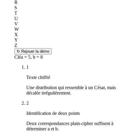
R
S
T
U
V
W
X
Y
Z
↻
Rejouer la démo
Clé
a = 5, b = 8
1
Texte chiffré
Une distribution qui ressemble à un César, mais
décalée irrégulièrement.
2
Identification de deux points
Deux correspondances plain-cipher suffisent à
déterminer a et b.