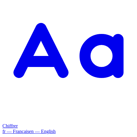
Chiffrer
fr
— Français
en
— English