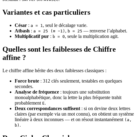
Variantes et cas particuliers
César
:
, seul le décalage varie.
a = 1
Atbash
:
,
— renverse l’alphabet.
a = 25 (≡ −1)
b = 25
Multiplicatif pur
:
, seule la multiplication agit.
b = 0
Quelles sont les faiblesses de Chiffre
affine ?
Le chiffre affine hérite des deux faiblesses classiques :
Force brute
: 312 clés seulement, testables en quelques
secondes.
Analyse de fréquence
: toujours une substitution
monoalphabétique, donc la lettre la plus fréquente trahit
probablement
.
E
Deux correspondances suffisent
: si on devine deux lettres
claires (par exemple via un mot connu), on obtient un système
linéaire à deux inconnues — et on résout instantanément
(a,
.
b)