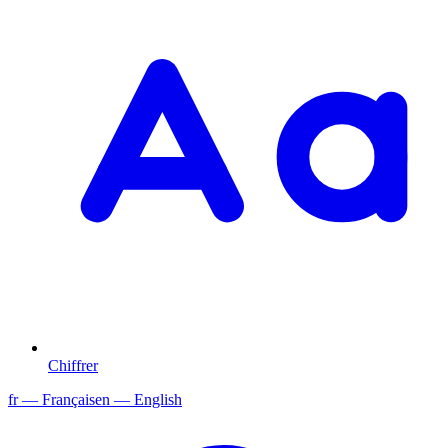
Chiffrer
fr
— Français
en
— English