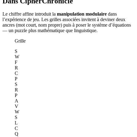
Dans CipherChronicle
Le chiffre affine introduit la
manipulation modulaire
dans
l’expérience de jeu. Les grilles associées invitent à deviner deux
ancres (mot court, nom propre) puis à poser le système d’équations
— un puzzle plus mathématique que linguistique.
Grille
S
W
F
R
C
P
S
R
P
A
V
W
S
L
C
Q