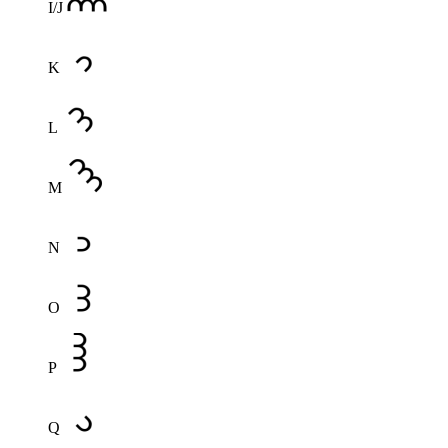
I/J
K
L
M
N
O
P
Q