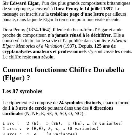
Sir Edward Elgar
, l’un des plus grands compositeurs britanniques
de son époque, a envoyé à
Dora Penny
le
14 juillet 1897
. Le
message est inscrit sur la
troisième page d’une lettre
par ailleurs
banale, dans laquelle Elgar la remercie pour une visite récente.
Dora Penny (1874-1964), filleule du beau-frère d’Elgar et amie
proche du compositeur, n’a
jamais réussi à le déchiffrer
. Elle a
conservé la lettre toute sa vie et l’a publiée dans son livre
Edward
Elgar: Memories of a Variation
(1937). Depuis,
125 ans de
cryptanalystes amateurs et professionnels
s’y sont cassé les dents.
Le chiffre reste
non résolu
.
Comment fonctionne Chiffre Dorabella
(Elgar) ?
Les 87 symboles
Le ciphertext est composé de
24 symboles distincts
, chacun formé
de
1 à 3 arcs de cercle
pointant dans une des
8 directions
cardinales
(N, NE, E, SE, S, SO, O, NO) :
1 arc :   Ↄ (E),  ⊃ (SE),  ⊂ (NE), … (8 variantes)
2 arcs :  ⫝ (E,E), ≯, ≮, … (8 variantes)
3 arcs :  ⫛, ⫝̸, … (8 variantes)