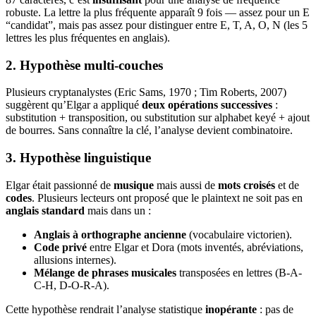
robuste. La lettre la plus fréquente apparaît 9 fois — assez pour un E
“candidat”, mais pas assez pour distinguer entre E, T, A, O, N (les 5
lettres les plus fréquentes en anglais).
2. Hypothèse multi-couches
Plusieurs cryptanalystes (Eric Sams, 1970 ; Tim Roberts, 2007)
suggèrent qu’Elgar a appliqué
deux opérations successives
:
substitution + transposition, ou substitution sur alphabet keyé + ajout
de bourres. Sans connaître la clé, l’analyse devient combinatoire.
3. Hypothèse linguistique
Elgar était passionné de
musique
mais aussi de
mots croisés
et de
codes
. Plusieurs lecteurs ont proposé que le plaintext ne soit pas en
anglais standard
mais dans un :
Anglais à orthographe ancienne
(vocabulaire victorien).
Code privé
entre Elgar et Dora (mots inventés, abréviations,
allusions internes).
Mélange de phrases musicales
transposées en lettres (B-A-
C-H, D-O-R-A).
Cette hypothèse rendrait l’analyse statistique
inopérante
: pas de