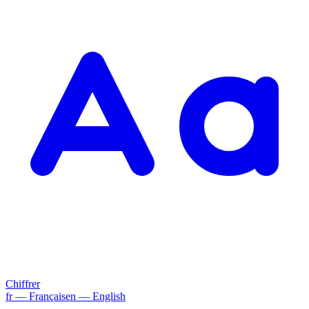
Chiffrer
fr
— Français
en
— English