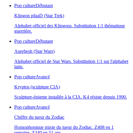
Pop culture
Débutant
Klingon pIqaD (Star Trek)
Alphabet officiel des Klingons. Substitution 1:1 thématique
guerrière.
Pop culture
Débutant
Aurebesh (Star Wars)
Alphabet officiel de Star Wars. Substitution 1:1 sur l'alphabet
latin.
Pop culture
Avancé
Kryptos (sculpture CIA)
Sculpture-énigme installée à la CIA. K4 résiste depuis 1990.
Pop culture
Avancé
Chiffre du tueur du Zodiac
Homophonique mixte du tueur du Zodiac. Z408 en 1
semaine, Z340 en 51 ans.