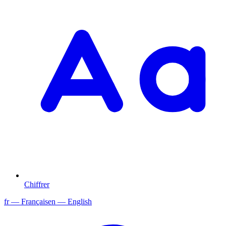
Chiffrer
fr
— Français
en
— English