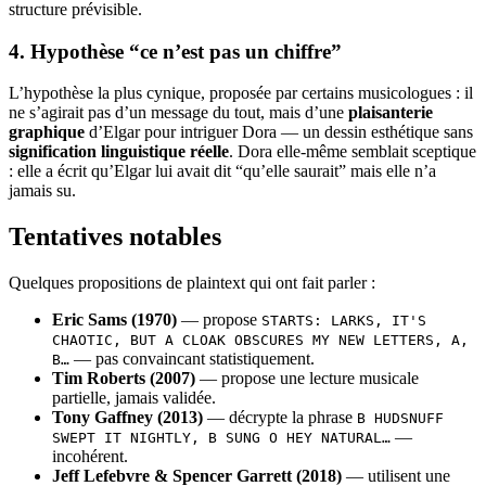
structure prévisible.
4. Hypothèse “ce n’est pas un chiffre”
L’hypothèse la plus cynique, proposée par certains musicologues : il
ne s’agirait pas d’un message du tout, mais d’une
plaisanterie
graphique
d’Elgar pour intriguer Dora — un dessin esthétique sans
signification linguistique réelle
. Dora elle-même semblait sceptique
: elle a écrit qu’Elgar lui avait dit “qu’elle saurait” mais elle n’a
jamais su.
Tentatives notables
Quelques propositions de plaintext qui ont fait parler :
Eric Sams (1970)
— propose
STARTS: LARKS, IT'S
CHAOTIC, BUT A CLOAK OBSCURES MY NEW LETTERS, A,
— pas convaincant statistiquement.
B…
Tim Roberts (2007)
— propose une lecture musicale
partielle, jamais validée.
Tony Gaffney (2013)
— décrypte la phrase
B HUDSNUFF
—
SWEPT IT NIGHTLY, B SUNG O HEY NATURAL…
incohérent.
Jeff Lefebvre & Spencer Garrett (2018)
— utilisent une