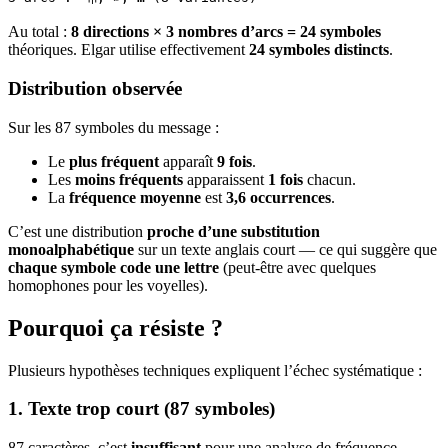
Au total :
8 directions × 3 nombres d’arcs = 24 symboles
théoriques. Elgar utilise effectivement
24 symboles distincts
.
Distribution observée
Sur les 87 symboles du message :
Le
plus fréquent
apparaît
9 fois
.
Les
moins fréquents
apparaissent
1 fois
chacun.
La
fréquence moyenne
est
3,6 occurrences
.
C’est une distribution
proche d’une substitution
monoalphabétique
sur un texte anglais court — ce qui suggère que
chaque symbole code une lettre
(peut-être avec quelques
homophones pour les voyelles).
Pourquoi ça résiste ?
Plusieurs hypothèses techniques expliquent l’échec systématique :
1. Texte trop court (87 symboles)
87 caractères, c’est
insuffisant
pour une analyse de fréquence