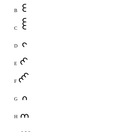
B
C
D
E
F
G
H