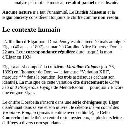
analyse par mot-clé musical,
résultat partiel
mais discuté.
Aucune lecture
n’a fait l’unanimité. Le
British Museum
et la
Elgar Society
considèrent toujours le chiffre comme
non résolu
.
Le contexte humain
L’
affection
d’Elgar pour Dora Penny est documentée mais ambiguë.
Elgar (40 ans en 1897) est marié à Caroline Alice Roberts ; Dora a
22 ans. Leur
correspondance régulière
dure jusqu’à la mort
d’Elgar en 1934.
Elgar a aussi composé
la treizième
Variation Enigma
(op. 36,
1899) en l’honneur de Dora — la fameuse “Variation XIII”,
marquée
***
dans la partition (les trois astérisques cachant son
identité). La musique de cette variation
cite directement
le
Calm
Sea and Prosperous Voyage
de Mendelssohn — pourquoi ? Encore
une énigme Elgar.
Le chiffre Dorabella s’inscrit dans une
série d’énigmes
qu’Elgar
disséminait dans sa vie et son œuvre : le célèbre
thème caché
des
Variations Enigma
(jamais identifié avec certitude), le
Cello
Concerto
dont le thème central reste mystérieux, et plusieurs lettres
chiffrées à divers correspondants.