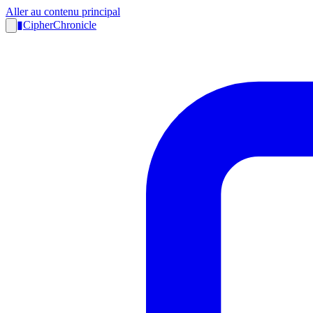
Aller au contenu principal
▮
CipherChronicle