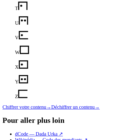
T
U
V
W
X
Y
Z
Chiffrer votre contenu
→
Déchiffrer un contenu
→
Pour aller plus loin
dCode — Dada Urka
↗
Wikipédia — Code des mendiants
↗