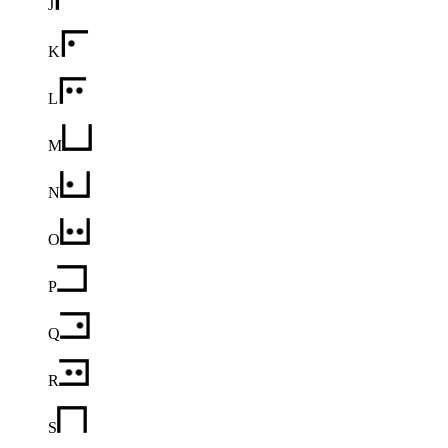
J
K
L
M
N
O
P
Q
R
S