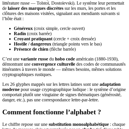
littérature russe — Tolstoï, Dostoïevski). Le système leur permettait
de
laisser des marques discrètes
sur les murs, les portes et les
clôtures des maisons visitées, signalant aux mendiants suivants si
l’hôte était :
Généreux
(croix simple, cercle ouvert)
Radin
(croix barrée)
Croyant pratiquant
(cercle + croix dressée)
Hostile / dangereux
(triangle pointu vers le bas)
Présence de chien
(flèche barrée)
C’est une
variante russe
du
hobo code
américain (1880-1930),
démontrant une
convergence culturelle
des codes de communautés
itinérantes à travers le monde — mêmes besoins, mêmes solutions
cryptographiques rustiques.
Les 26 glyphes mappés sur les lettres latines sont une
adaptation
moderne
pour usage cryptographique ludique : le système d’origine
comportait plutôt une vingtaine de signes thématiques (générosité,
danger, etc.), pas une correspondance lettre-par-lettre.
Comment fonctionne l’alphabet ?
Le chiffre repose sur une
substitution monoalphabétique
: chaque