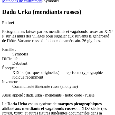
Méthodes de chiffrement
/
Symboles
Dada Urka (mendiants russes)
En bref
Pictogrammes laissés par les mendiants et vagabonds russes au XIXᵉ
s. sur les murs des villages pour signaler aux suivants la générosité
de l'hôte. Variante russe du hobo code américain. 26 glyphes.
Famille :
Symboles
Difficulté :
Débutant
Époque :
XIXᵉ s. (marques originelles) — repris en cryptographie
ludique récemment
Inventeur :
Communauté itinérante russe (anonyme)
Aussi appelé :
dada urka · mendiants · hobo code · russie
Le
Dada Urka
est un système de
marques pictographiques
attribué aux
mendiants et vagabonds russes
du XIXᵉ siècle (les
startsi
,
kaliki
, et autres figures itinérantes documentées dans la