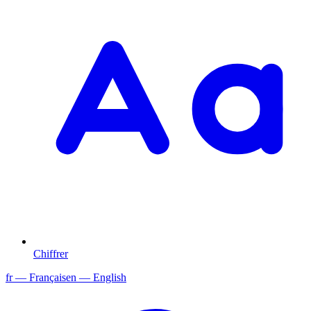
Chiffrer
fr
— Français
en
— English