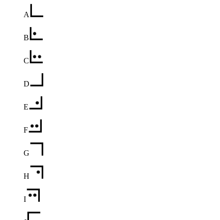
A
B
C
D
E
F
G
H
I