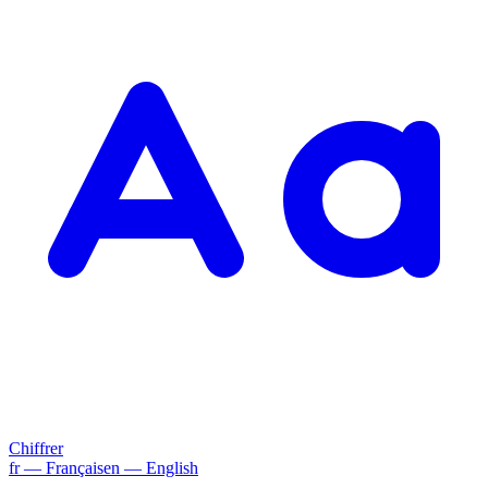
Chiffrer
fr
— Français
en
— English