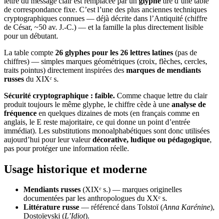
lettre du message clair est remplacée par un
glyphe
tiré d’une table
de correspondance fixe. C’est l’une des plus anciennes techniques
cryptographiques connues — déjà décrite dans l’Antiquité (chiffre
de César, ~50 av. J.-C.) — et la famille la plus directement lisible
pour un débutant.
La table compte
26 glyphes pour les 26 lettres latines
(pas de
chiffres) — simples marques géométriques (croix, flèches, cercles,
traits pointus) directement inspirées des
marques de mendiants
russes
du XIXᵉ s.
Sécurité cryptographique : faible.
Comme chaque lettre du clair
produit toujours le même glyphe, le chiffre cède à une
analyse de
fréquence
en quelques dizaines de mots (en français comme en
anglais, le E reste majoritaire, ce qui donne un point d’entrée
immédiat). Les substitutions monoalphabétiques sont donc utilisées
aujourd’hui pour leur valeur
décorative, ludique ou pédagogique
,
pas pour protéger une information réelle.
Usage historique et moderne
Mendiants russes
(XIXᵉ s.) — marques originelles
documentées par les anthropologues du XXᵉ s.
Littérature russe
— référencé dans Tolstoï (
Anna Karénine
),
Dostoïevski (
L’Idiot
).