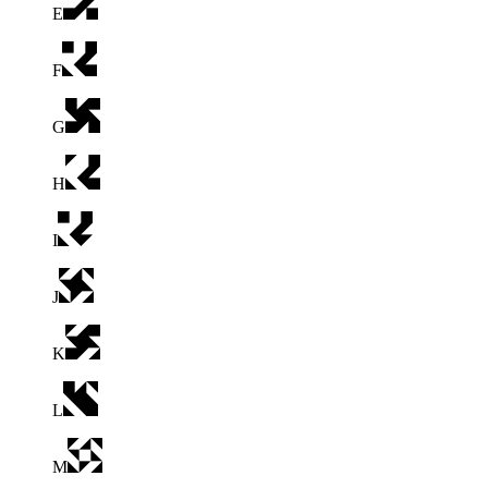
E
F
G
H
I
J
K
L
M