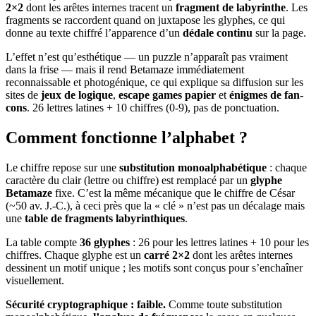
2×2
dont les arêtes internes tracent un
fragment de labyrinthe
. Les
fragments se raccordent quand on juxtapose les glyphes, ce qui
donne au texte chiffré l’apparence d’un
dédale continu
sur la page.
L’effet n’est qu’esthétique — un puzzle n’apparaît pas vraiment
dans la frise — mais il rend Betamaze immédiatement
reconnaissable et photogénique, ce qui explique sa diffusion sur les
sites de
jeux de logique
,
escape games papier
et
énigmes de fan-
cons
. 26 lettres latines + 10 chiffres (0-9), pas de ponctuation.
Comment fonctionne l’alphabet ?
Le chiffre repose sur une
substitution monoalphabétique
: chaque
caractère du clair (lettre ou chiffre) est remplacé par un
glyphe
Betamaze
fixe. C’est la même mécanique que le chiffre de César
(~50 av. J.-C.), à ceci près que la « clé » n’est pas un décalage mais
une
table de fragments labyrinthiques
.
La table compte
36 glyphes
: 26 pour les lettres latines + 10 pour les
chiffres. Chaque glyphe est un
carré 2×2
dont les arêtes internes
dessinent un motif unique ; les motifs sont conçus pour s’enchaîner
visuellement.
Sécurité cryptographique : faible.
Comme toute substitution