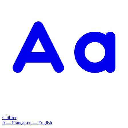
Chiffrer
fr
— Français
en
— English