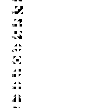
V
W
X
Y
Z
0
1
2
3