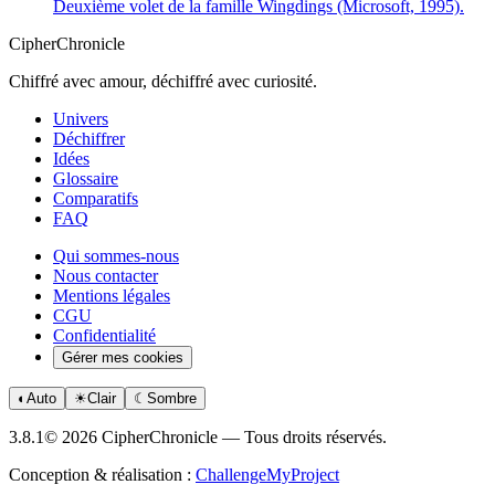
Deuxième volet de la famille Wingdings (Microsoft, 1995).
CipherChronicle
Chiffré avec amour, déchiffré avec curiosité.
Univers
Déchiffrer
Idées
Glossaire
Comparatifs
FAQ
Qui sommes-nous
Nous contacter
Mentions légales
CGU
Confidentialité
Gérer mes cookies
◐
Auto
☀
Clair
☾
Sombre
3.8.1
© 2026 CipherChronicle — Tous droits réservés.
Conception & réalisation :
ChallengeMyProject