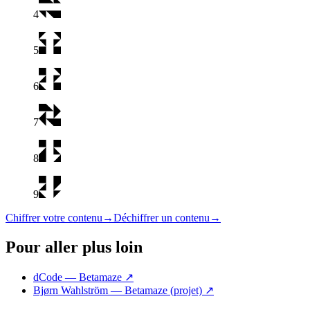
4
5
6
7
8
9
Chiffrer votre contenu
→
Déchiffrer un contenu
→
Pour aller plus loin
dCode — Betamaze
↗
Bjørn Wahlström — Betamaze (projet)
↗