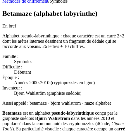
Méthodes de chiffrement
/
Symboles
Betamaze (alphabet labyrinthe)
En bref
Alphabet pseudo-labyrinthique : chaque caractère est un carré 2×2
dont les arêtes internes dessinent un fragment de dédale qui se
raccorde aux voisins. 26 lettres + 10 chiffres.
Famille :
Symboles
Difficulté :
Débutant
Époque :
Années 2000-2010 (cryptopuzzles en ligne)
Inventeur :
Bjørn Wahlström (graphiste suédois)
Aussi appelé :
betamaze · bjorn wahlstrom · maze alphabet
Betamaze
est un alphabet
pseudo-labyrinthique
conçu par le
graphiste suédois
Bjørn Wahlström
dans les années 2010 et
popularisé dans la communauté des cryptopuzzles (dCode,
Cipher
Tools
). Sa particularité visuelle : chaque caractère occupe un
carré