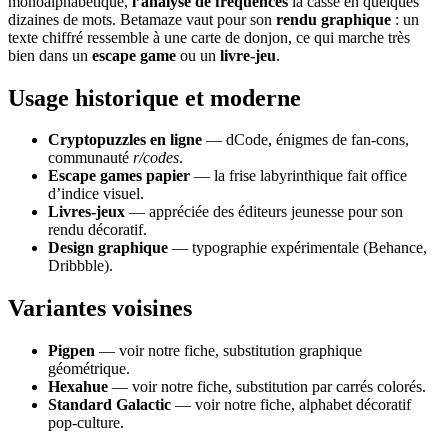
monoalphabétique,
l’analyse de fréquences
la casse en quelques
dizaines de mots. Betamaze vaut pour son
rendu graphique
: un
texte chiffré ressemble à une carte de donjon, ce qui marche très
bien dans un
escape game
ou un
livre-jeu
.
Usage historique et moderne
Cryptopuzzles en ligne
— dCode, énigmes de fan-cons,
communauté
r/codes
.
Escape games papier
— la frise labyrinthique fait office
d’indice visuel.
Livres-jeux
— appréciée des éditeurs jeunesse pour son
rendu décoratif.
Design graphique
— typographie expérimentale (Behance,
Dribbble).
Variantes voisines
Pigpen
— voir notre fiche, substitution graphique
géométrique.
Hexahue
— voir notre fiche, substitution par carrés colorés.
Standard Galactic
— voir notre fiche, alphabet décoratif
pop-culture.