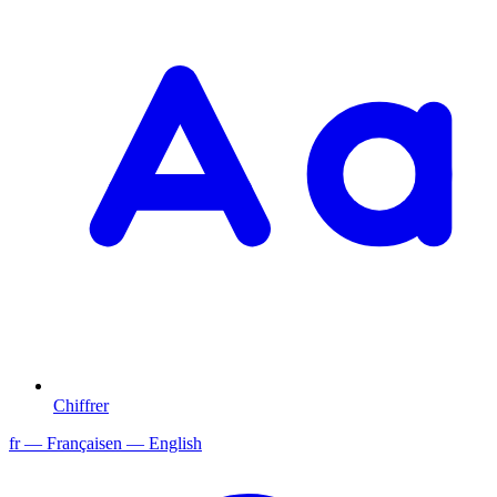
Chiffrer
fr
— Français
en
— English