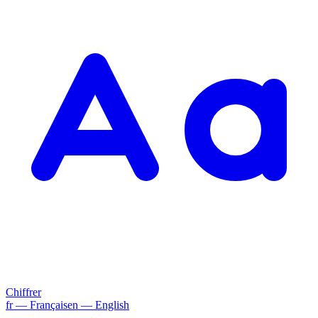
Chiffrer
fr
— Français
en
— English