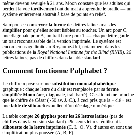
même devenu aveugle à 21 ans, Moon constate que les adultes qui
perdent la vue
tardivement
ont du mal à apprendre le braille — un
système entièrement abstrait à base de points en relief.
Sa réponse :
conserver la forme
des lettres latines mais les
simplifier
pour qu’elles soient lisibles au toucher. Un arc pour C,
une diagonale pour A, un trait barré pour T — chaque lettre garde
un trait reconnaissable de la version imprimée. Le système est
encore en usage limité au Royaume-Uni, notamment dans les
publications de la
Royal National Institute for the Blind (RNIB)
. 26
lettres latines, pas de chiffres dans la table standard.
Comment fonctionne l’alphabet ?
Le chiffre repose sur une
substitution monoalphabétique
graphique : chaque lettre du clair est remplacée par sa
forme
simplifiée Moon
(arc, diagonale, trait barré). C’est le même principe
que le chiffre de César (~50 av. J.-C.), à ceci près que la « clé » est
une
table de silhouettes
au lieu d’un décalage numérique.
La table compte
26 glyphes pour les 26 lettres latines
(pas de
chiffres dans la version standard). Plusieurs lettres réutilisent la
silhouette de la lettre imprimée
(C, L, O, V), d’autres en sont une
simplification plus poussée (A, B, F).