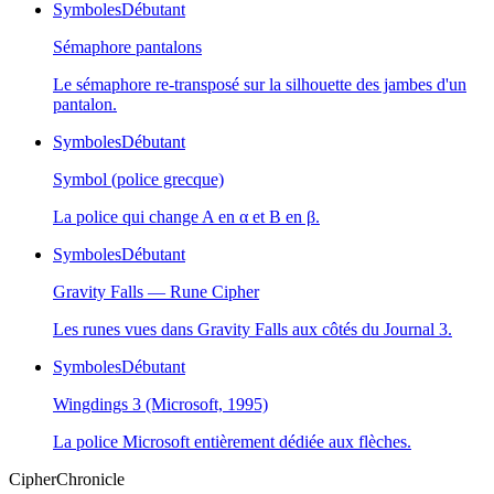
Symboles
Débutant
Sémaphore pantalons
Le sémaphore re-transposé sur la silhouette des jambes d'un
pantalon.
Symboles
Débutant
Symbol (police grecque)
La police qui change A en α et B en β.
Symboles
Débutant
Gravity Falls — Rune Cipher
Les runes vues dans Gravity Falls aux côtés du Journal 3.
Symboles
Débutant
Wingdings 3 (Microsoft, 1995)
La police Microsoft entièrement dédiée aux flèches.
CipherChronicle