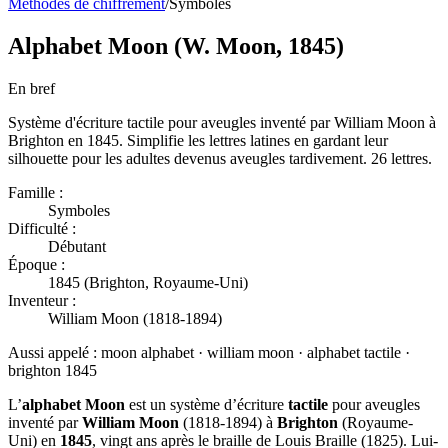
Méthodes de chiffrement
/
Symboles
Alphabet Moon (W. Moon, 1845)
En bref
Système d'écriture tactile pour aveugles inventé par William Moon à
Brighton en 1845. Simplifie les lettres latines en gardant leur
silhouette pour les adultes devenus aveugles tardivement. 26 lettres.
Famille :
Symboles
Difficulté :
Débutant
Époque :
1845 (Brighton, Royaume-Uni)
Inventeur :
William Moon (1818-1894)
Aussi appelé :
moon alphabet · william moon · alphabet tactile ·
brighton 1845
L’
alphabet Moon
est un système d’écriture
tactile
pour aveugles
inventé par
William Moon
(1818-1894) à
Brighton
(Royaume-
Uni) en
1845
, vingt ans après le braille de Louis Braille (1825). Lui-