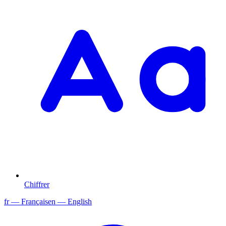
Chiffrer
fr
— Français
en
— English