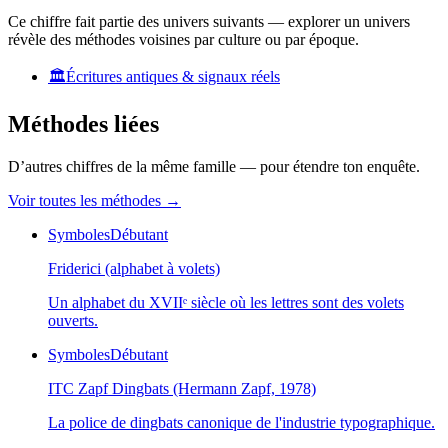
Ce chiffre fait partie des univers suivants — explorer un univers
révèle des méthodes voisines par culture ou par époque.
🏛️
Écritures antiques & signaux réels
Méthodes liées
D’autres chiffres de la même famille — pour étendre ton enquête.
Voir toutes les méthodes
→
Symboles
Débutant
Friderici (alphabet à volets)
Un alphabet du XVIIᵉ siècle où les lettres sont des volets
ouverts.
Symboles
Débutant
ITC Zapf Dingbats (Hermann Zapf, 1978)
La police de dingbats canonique de l'industrie typographique.