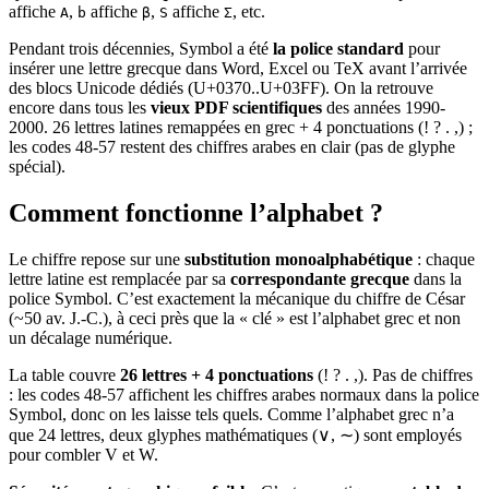
affiche
,
affiche
,
affiche
, etc.
Α
b
β
S
Σ
Pendant trois décennies, Symbol a été
la police standard
pour
insérer une lettre grecque dans Word, Excel ou TeX avant l’arrivée
des blocs Unicode dédiés (U+0370..U+03FF). On la retrouve
encore dans tous les
vieux PDF scientifiques
des années 1990-
2000. 26 lettres latines remappées en grec + 4 ponctuations (! ? . ,) ;
les codes 48-57 restent des chiffres arabes en clair (pas de glyphe
spécial).
Comment fonctionne l’alphabet ?
Le chiffre repose sur une
substitution monoalphabétique
: chaque
lettre latine est remplacée par sa
correspondante grecque
dans la
police Symbol. C’est exactement la mécanique du chiffre de César
(~50 av. J.-C.), à ceci près que la « clé » est l’alphabet grec et non
un décalage numérique.
La table couvre
26 lettres + 4 ponctuations
(! ? . ,). Pas de chiffres
: les codes 48-57 affichent les chiffres arabes normaux dans la police
Symbol, donc on les laisse tels quels. Comme l’alphabet grec n’a
que 24 lettres, deux glyphes mathématiques (∨, ∼) sont employés
pour combler V et W.