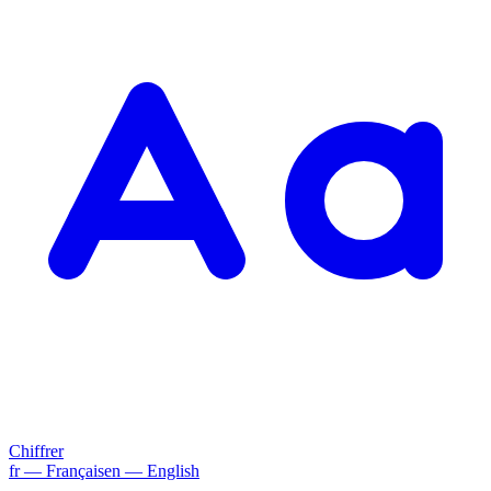
Chiffrer
fr
— Français
en
— English