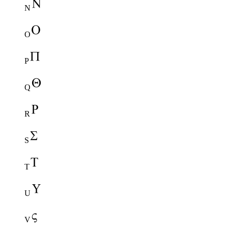
N
O
P
Q
R
S
T
U
V