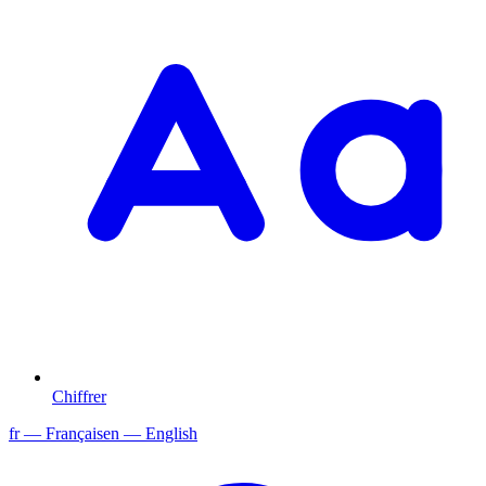
Chiffrer
fr
— Français
en
— English