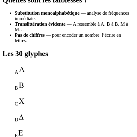
Quelles sont les faiblesses ?
Substitution monoalphabétique
— analyse de fréquences
immédiate.
Translittération évidente
— Α ressemble à A, Β à B, Μ à
M…
Pas de chiffres
— pour encoder un nombre, l’écrire en
lettres.
Les 30 glyphes
A
B
C
D
E