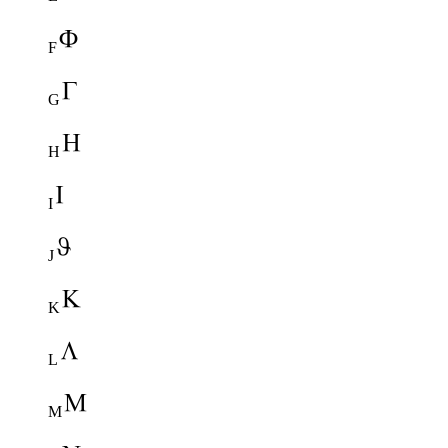
F
G
H
I
J
K
L
M