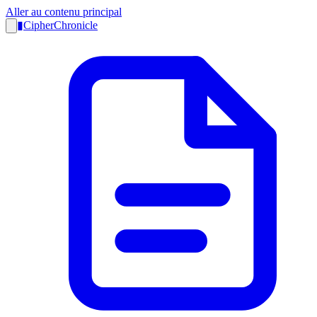
Aller au contenu principal
▮
CipherChronicle