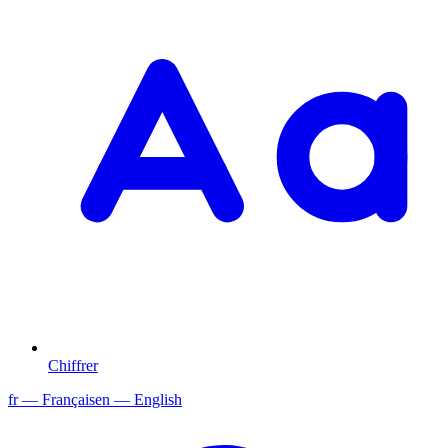
Chiffrer
fr
— Français
en
— English