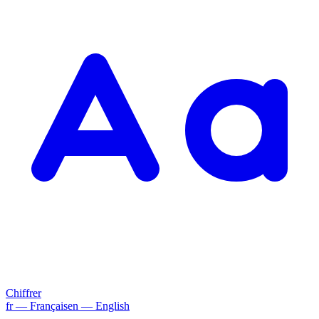
Chiffrer
fr
— Français
en
— English