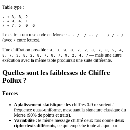
Table type :
. → 3, 8, 2
- → 9, 4, 1
/ → 7, 5, 0, 6
Le clair
se code en Morse :
CIPHER
-.-./../.--./...././.-./
(avec
entre lettres).
/
Une chiffration possible :
9, 3, 9, 8, 7, 2, 8, 7, 8, 9, 4,
— mais une autre
8, 7, 3, 8, 2, 8, 7, 8, 7, 9, 2, 4, 7
exécution avec la même table produirait une suite différente.
Quelles sont les faiblesses de Chiffre
Pollux ?
Forces
Aplatissement statistique
: les chiffres 0-9 ressortent à
fréquence quasi-uniforme, masquant la signature classique du
Morse (90% de points et traits).
Variabilité
: le même message chiffré deux fois donne
deux
ciphertexts différents
, ce qui empêche toute attaque par