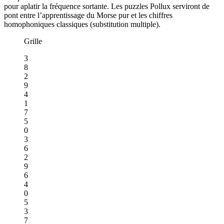
pour aplatir la fréquence sortante. Les puzzles Pollux serviront de
pont entre l’apprentissage du Morse pur et les chiffres
homophoniques classiques (substitution multiple).
Grille
3
8
2
9
4
1
7
5
0
3
6
2
9
6
4
0
5
3
7