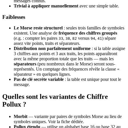
messages connus.
Trivial à appliquer manuellement
avec une simple table.
Faiblesses
Le Morse reste structurel
: seules trois familles de symboles
existent. Une analyse de
fréquence des chiffres groupés
(e.g. : compter les paires
,
,
versus
,
) sépare
33
38
82
94
41
assez vite points, traits et séparateurs.
Distribution non parfaitement uniforme
: si la table assigne
3 chiffres aux points et 3 aux traits, les points apparaîtront
avec la même proportion totale que les traits — mais les
séparateurs
(peu nombreux dans le Morse) seront sous-
représentés. Un comptage des fréquences révèle la classe «
séparateur » en quelques lignes.
Pas de clé secrète variable
: la table est unique pour tout le
message.
Quelles sont les variantes de Chiffre
Pollux ?
Morbit
— variante par paires de symboles Morse au lieu de
symboles uniques. Voir la fiche dédiée.
Pollux étendu
— utilise un alphabet base 16 ou base 32 au