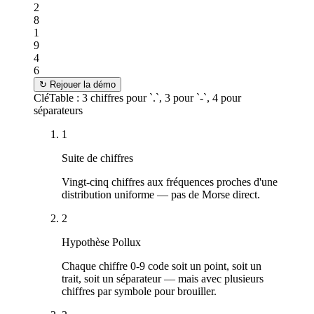
2
8
1
9
4
6
↻
Rejouer la démo
Clé
Table : 3 chiffres pour `.`, 3 pour `-`, 4 pour
séparateurs
1
Suite de chiffres
Vingt-cinq chiffres aux fréquences proches d'une
distribution uniforme — pas de Morse direct.
2
Hypothèse Pollux
Chaque chiffre 0-9 code soit un point, soit un
trait, soit un séparateur — mais avec plusieurs
chiffres par symbole pour brouiller.