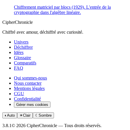
Chiffrement matriciel par blocs (1929). L'entrée de la
cryptographie dans l'algèbre linéaire.
CipherChronicle
Chiffré avec amour, déchiffré avec curiosité.
Univers
Déchiffrer
Idées
Glossaire
Comparatifs
FAQ
Qui sommes-nous
Nous contacter
Mentions légales
CGU
Confidentialité
Gérer mes cookies
◐
Auto
☀
Clair
☾
Sombre
3.8.1
© 2026 CipherChronicle — Tous droits réservés.