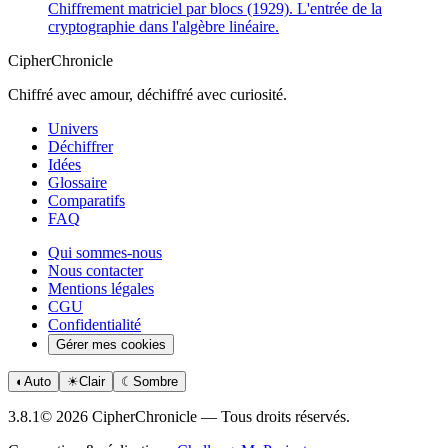
Chiffrement matriciel par blocs (1929). L'entrée de la
cryptographie dans l'algèbre linéaire.
CipherChronicle
Chiffré avec amour, déchiffré avec curiosité.
Univers
Déchiffrer
Idées
Glossaire
Comparatifs
FAQ
Qui sommes-nous
Nous contacter
Mentions légales
CGU
Confidentialité
Gérer mes cookies
◐
Auto
☀
Clair
☾
Sombre
3.8.1
© 2026 CipherChronicle — Tous droits réservés.