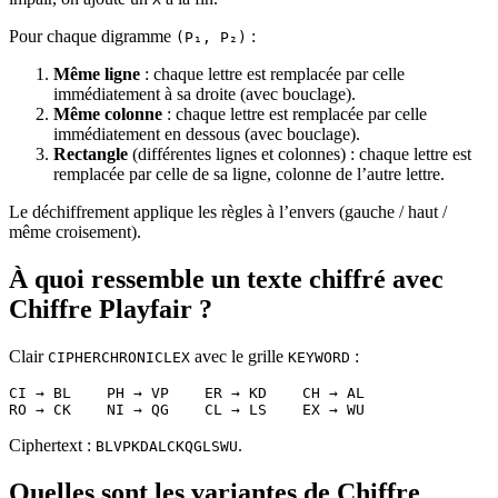
Pour chaque digramme
:
(P₁, P₂)
Même ligne
: chaque lettre est remplacée par celle
immédiatement à sa droite (avec bouclage).
Même colonne
: chaque lettre est remplacée par celle
immédiatement en dessous (avec bouclage).
Rectangle
(différentes lignes et colonnes) : chaque lettre est
remplacée par celle de sa ligne, colonne de l’autre lettre.
Le déchiffrement applique les règles à l’envers (gauche / haut /
même croisement).
À quoi ressemble un texte chiffré avec
Chiffre Playfair ?
Clair
avec le grille
:
CIPHERCHRONICLEX
KEYWORD
CI → BL    PH → VP    ER → KD    CH → AL
RO → CK    NI → QG    CL → LS    EX → WU
Ciphertext :
.
BLVPKDALCKQGLSWU
Quelles sont les variantes de Chiffre