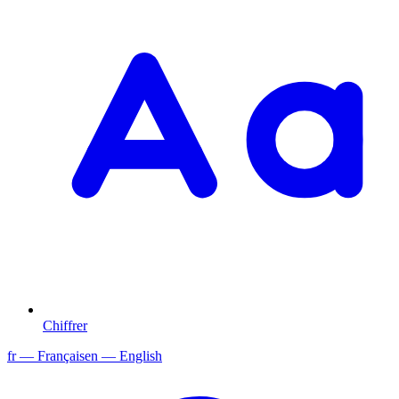
Chiffrer
fr
— Français
en
— English