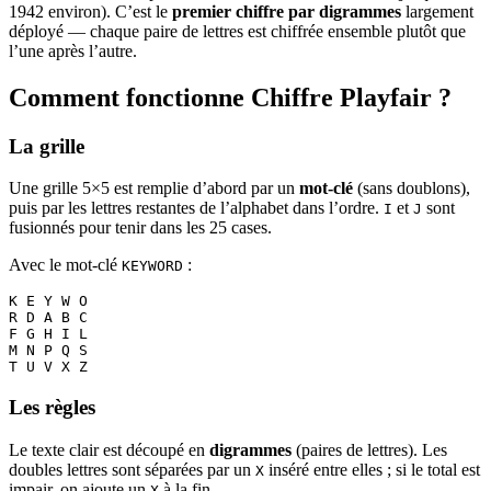
1942 environ). C’est le
premier chiffre par digrammes
largement
déployé — chaque paire de lettres est chiffrée ensemble plutôt que
l’une après l’autre.
Comment fonctionne Chiffre Playfair ?
La grille
Une grille 5×5 est remplie d’abord par un
mot-clé
(sans doublons),
puis par les lettres restantes de l’alphabet dans l’ordre.
et
sont
I
J
fusionnés pour tenir dans les 25 cases.
Avec le mot-clé
:
KEYWORD
K E Y W O
R D A B C
F G H I L
M N P Q S
T U V X Z
Les règles
Le texte clair est découpé en
digrammes
(paires de lettres). Les
doubles lettres sont séparées par un
inséré entre elles ; si le total est
X
impair, on ajoute un
à la fin.
X