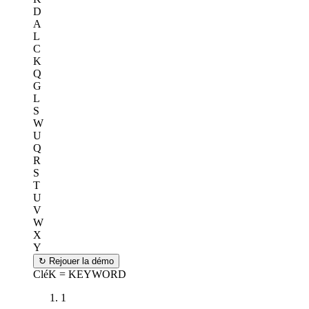
D
A
L
C
K
Q
G
L
S
W
U
Q
R
S
T
U
V
W
X
Y
↻
Rejouer la démo
Clé
K = KEYWORD
1