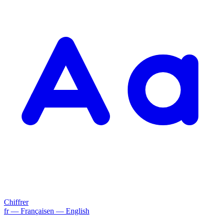
Chiffrer
fr
— Français
en
— English