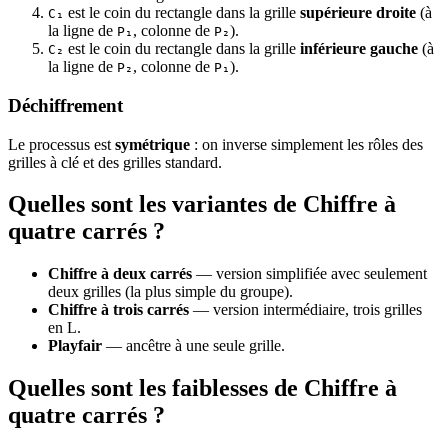
est le coin du rectangle dans la grille
supérieure droite
(à
C₁
la ligne de
, colonne de
).
P₁
P₂
est le coin du rectangle dans la grille
inférieure gauche
(à
C₂
la ligne de
, colonne de
).
P₂
P₁
Déchiffrement
Le processus est
symétrique
: on inverse simplement les rôles des
grilles à clé et des grilles standard.
Quelles sont les variantes de Chiffre à
quatre carrés ?
Chiffre à deux carrés
— version simplifiée avec seulement
deux grilles (la plus simple du groupe).
Chiffre à trois carrés
— version intermédiaire, trois grilles
en L.
Playfair
— ancêtre à une seule grille.
Quelles sont les faiblesses de Chiffre à
quatre carrés ?