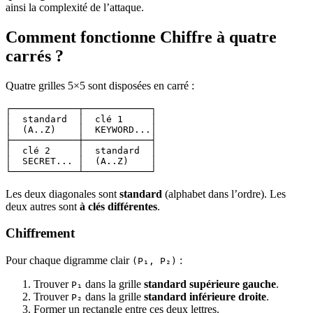
ainsi la complexité de l’attaque.
Comment fonctionne Chiffre à quatre
carrés ?
Quatre grilles 5×5 sont disposées en carré :
┌────────────┬────────────┐
│  standard  │  clé 1     │
│  (A..Z)    │  KEYWORD...│
├────────────┼────────────┤
│  clé 2     │  standard  │
│  SECRET... │  (A..Z)    │
└────────────┴────────────┘
Les deux diagonales sont
standard
(alphabet dans l’ordre). Les
deux autres sont
à clés différentes
.
Chiffrement
Pour chaque digramme clair
:
(P₁, P₂)
Trouver
dans la grille
standard supérieure gauche
.
P₁
Trouver
dans la grille
standard inférieure droite
.
P₂
Former un rectangle entre ces deux lettres.