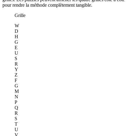
pour rendre la méthode complètement tangible.
Grille
W
D
H
G
E
U
S
R
Y
Z
F
G
M
N
P
Q
R
S
T
U
V