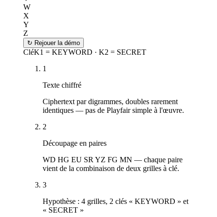
W
X
Y
Z
↻
Rejouer la démo
Clé
K1 = KEYWORD · K2 = SECRET
1
Texte chiffré
Ciphertext par digrammes, doubles rarement
identiques — pas de Playfair simple à l'œuvre.
2
Découpage en paires
WD HG EU SR YZ FG MN — chaque paire
vient de la combinaison de deux grilles à clé.
3
Hypothèse : 4 grilles, 2 clés « KEYWORD » et
« SECRET »