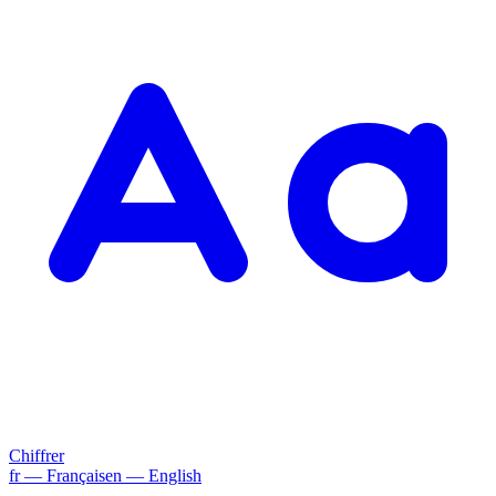
Chiffrer
fr
— Français
en
— English