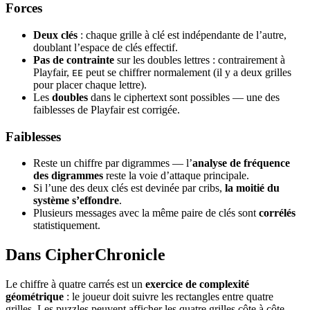
Forces
Deux clés
: chaque grille à clé est indépendante de l’autre,
doublant l’espace de clés effectif.
Pas de contrainte
sur les doubles lettres : contrairement à
Playfair,
peut se chiffrer normalement (il y a deux grilles
EE
pour placer chaque lettre).
Les
doubles
dans le ciphertext sont possibles — une des
faiblesses de Playfair est corrigée.
Faiblesses
Reste un chiffre par digrammes — l’
analyse de fréquence
des digrammes
reste la voie d’attaque principale.
Si l’une des deux clés est devinée par cribs,
la moitié du
système s’effondre
.
Plusieurs messages avec la même paire de clés sont
corrélés
statistiquement.
Dans CipherChronicle
Le chiffre à quatre carrés est un
exercice de complexité
géométrique
: le joueur doit suivre les rectangles entre quatre
grilles. Les puzzles peuvent afficher les quatre grilles côte à côte