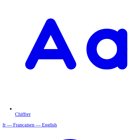
Chiffrer
fr
— Français
en
— English