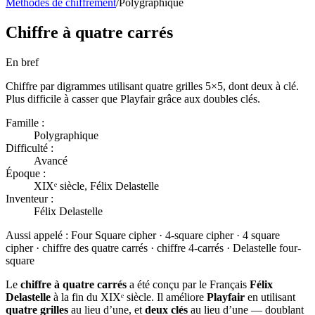
Méthodes de chiffrement
/
Polygraphique
Chiffre à quatre carrés
En bref
Chiffre par digrammes utilisant quatre grilles 5×5, dont deux à clé.
Plus difficile à casser que Playfair grâce aux doubles clés.
Famille :
Polygraphique
Difficulté :
Avancé
Époque :
XIXᵉ siècle, Félix Delastelle
Inventeur :
Félix Delastelle
Aussi appelé :
Four Square cipher · 4-square cipher · 4 square
cipher · chiffre des quatre carrés · chiffre 4-carrés · Delastelle four-
square
Le
chiffre à quatre carrés
a été conçu par le Français
Félix
Delastelle
à la fin du XIXᵉ siècle. Il améliore
Playfair
en utilisant
quatre grilles
au lieu d’une, et
deux clés
au lieu d’une — doublant