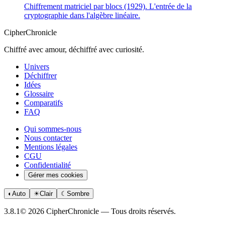
Chiffrement matriciel par blocs (1929). L'entrée de la
cryptographie dans l'algèbre linéaire.
CipherChronicle
Chiffré avec amour, déchiffré avec curiosité.
Univers
Déchiffrer
Idées
Glossaire
Comparatifs
FAQ
Qui sommes-nous
Nous contacter
Mentions légales
CGU
Confidentialité
Gérer mes cookies
◐
Auto
☀
Clair
☾
Sombre
3.8.1
© 2026 CipherChronicle — Tous droits réservés.