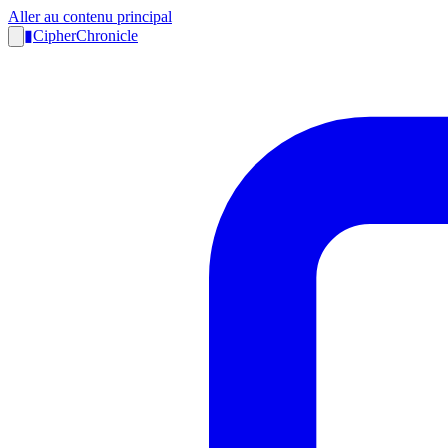
Aller au contenu principal
▮
CipherChronicle