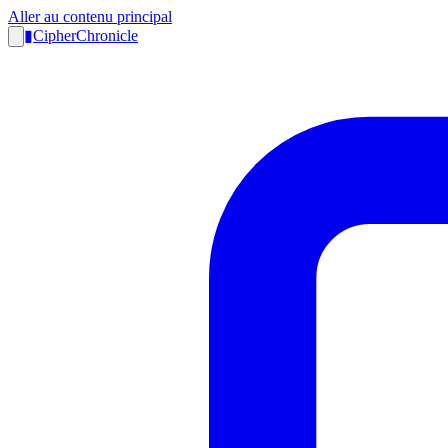
Aller au contenu principal
▮
CipherChronicle