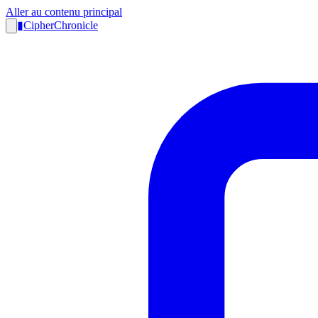
Aller au contenu principal
▮
CipherChronicle