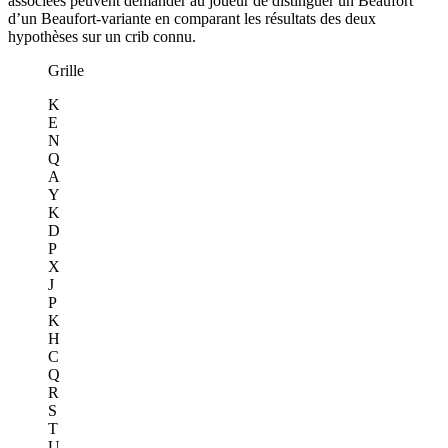
associées peuvent demander au joueur de distinguer un Beaufort
d’un Beaufort-variante en comparant les résultats des deux
hypothèses sur un crib connu.
Grille
K
E
N
Q
A
Y
K
D
P
X
J
P
K
H
C
Q
R
S
T
U