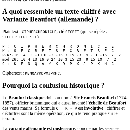
À quoi ressemble un texte chiffré avec
Variante Beaufort (allemande) ?
Plaintext :
, clé
(qui se répète :
CIPHERCHRONICLE
SECRET
).
SECRETSECRETSEC
P :  C  I  P  H  E  R  C  H  R  O  N  I  C  L  E
K :  S  E  C  R  E  T  S  E  C  R  E  T  S  E  C
P-K:-16  4 13 -10 0 -2 -16 3 15 -3  9 -11 -16  7  2
mod 26: 10 4 13 16 0 24 10 3 15 23  9 15 10  7  2
C :  K  E  N  Q  A  Y  K  D  P  X  J  P  K  H  C
Ciphertext :
.
KENQAYKDPXJPKHC
Pourquoi la confusion historique ?
Le
Beaufort classique
doit son nom à
Sir Francis Beaufort
(1774-
1857), officier britannique qui a aussi inventé l’
échelle de Beaufort
des vents marins. Sa formule
est
involutive
: chiffrer et
C = K - P
déchiffrer sont la même opération, ce qui le rend pratique sur le
terrain.
La
variante allemande
est
postérieure
, conçue par les services