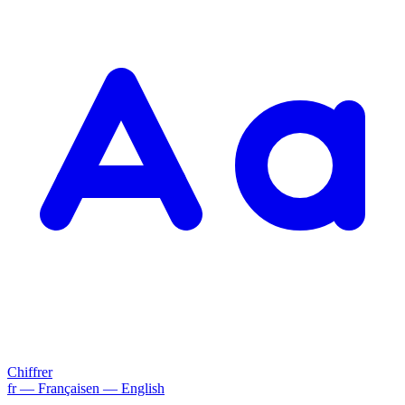
Chiffrer
fr
— Français
en
— English