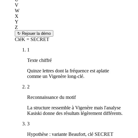
V
W
X
Y
Z
↻
Rejouer la démo
Clé
K = SECRET
1
Texte chiffré
Quinze lettres dont la fréquence est aplatie
comme un Vigenère long-clé.
2
Reconnaissance du motif
La structure ressemble à Vigenère mais l'analyse
Kasiski donne des résultats légèrement différents.
3
Hypothèse : variante Beaufort, clé SECRET