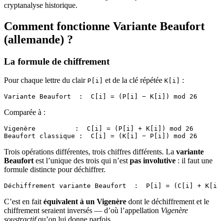
cryptanalyse historique.
Comment fonctionne Variante Beaufort
(allemande) ?
La formule de chiffrement
Pour chaque lettre du clair
et de la clé répétée
:
P[i]
K[i]
Variante Beaufort  :  C[i] = (P[i] − K[i]) mod 26
Comparée à :
Vigenère          :  C[i] = (P[i] + K[i]) mod 26
Beaufort classique :  C[i] = (K[i] − P[i]) mod 26
Trois opérations différentes, trois chiffres différents. La
variante
Beaufort
est l’unique des trois qui n’est
pas involutive
: il faut une
formule distincte pour déchiffrer.
Déchiffrement variante Beaufort  :  P[i] = (C[i] + K[i]
C’est en fait
équivalent à un Vigenère
dont le déchiffrement et le
chiffrement seraient inversés — d’où l’appellation
Vigenère
soustractif
qu’on lui donne parfois.