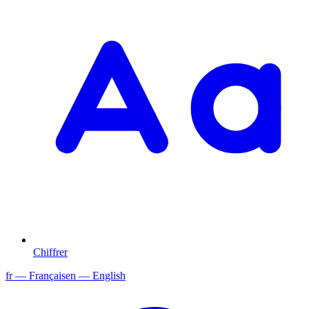
Chiffrer
fr
— Français
en
— English