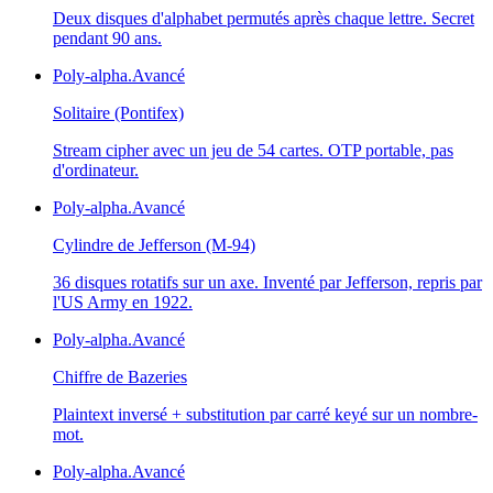
Deux disques d'alphabet permutés après chaque lettre. Secret
pendant 90 ans.
Poly-alpha.
Avancé
Solitaire (Pontifex)
Stream cipher avec un jeu de 54 cartes. OTP portable, pas
d'ordinateur.
Poly-alpha.
Avancé
Cylindre de Jefferson (M-94)
36 disques rotatifs sur un axe. Inventé par Jefferson, repris par
l'US Army en 1922.
Poly-alpha.
Avancé
Chiffre de Bazeries
Plaintext inversé + substitution par carré keyé sur un nombre-
mot.
Poly-alpha.
Avancé