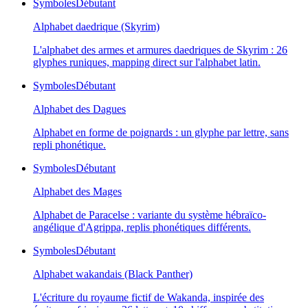
Symboles
Débutant
Alphabet daedrique (Skyrim)
L'alphabet des armes et armures daedriques de Skyrim : 26
glyphes runiques, mapping direct sur l'alphabet latin.
Symboles
Débutant
Alphabet des Dagues
Alphabet en forme de poignards : un glyphe par lettre, sans
repli phonétique.
Symboles
Débutant
Alphabet des Mages
Alphabet de Paracelse : variante du système hébraïco-
angélique d'Agrippa, replis phonétiques différents.
Symboles
Débutant
Alphabet wakandais (Black Panther)
L'écriture du royaume fictif de Wakanda, inspirée des