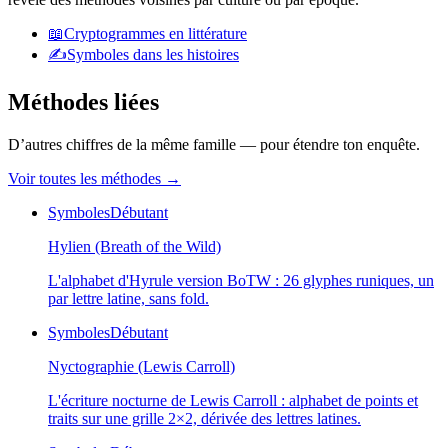
📖
Cryptogrammes en littérature
✍️
Symboles dans les histoires
Méthodes liées
D’autres chiffres de la même famille — pour étendre ton enquête.
Voir toutes les méthodes
→
Symboles
Débutant
Hylien (Breath of the Wild)
L'alphabet d'Hyrule version BoTW : 26 glyphes runiques, un
par lettre latine, sans fold.
Symboles
Débutant
Nyctographie (Lewis Carroll)
L'écriture nocturne de Lewis Carroll : alphabet de points et
traits sur une grille 2×2, dérivée des lettres latines.