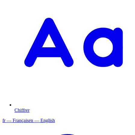
Chiffrer
fr
— Français
en
— English