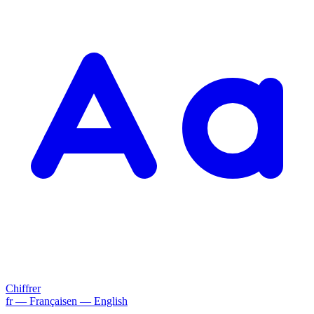
Chiffrer
fr
— Français
en
— English