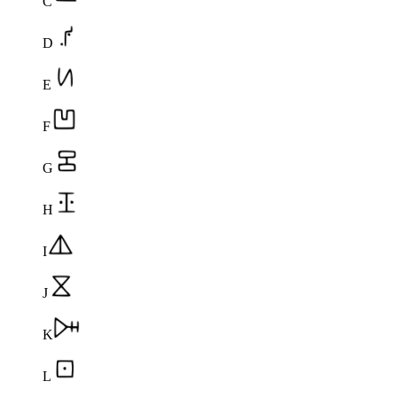
C
D
E
F
G
H
I
J
K
L