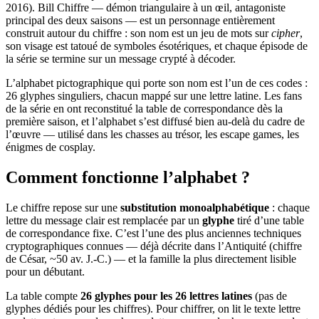
2016). Bill Chiffre — démon triangulaire à un œil, antagoniste
principal des deux saisons — est un personnage entièrement
construit autour du chiffre : son nom est un jeu de mots sur
cipher
,
son visage est tatoué de symboles ésotériques, et chaque épisode de
la série se termine sur un message crypté à décoder.
L’alphabet pictographique qui porte son nom est l’un de ces codes :
26 glyphes singuliers, chacun mappé sur une lettre latine. Les fans
de la série en ont reconstitué la table de correspondance dès la
première saison, et l’alphabet s’est diffusé bien au-delà du cadre de
l’œuvre — utilisé dans les chasses au trésor, les escape games, les
énigmes de cosplay.
Comment fonctionne l’alphabet ?
Le chiffre repose sur une
substitution monoalphabétique
: chaque
lettre du message clair est remplacée par un
glyphe
tiré d’une table
de correspondance fixe. C’est l’une des plus anciennes techniques
cryptographiques connues — déjà décrite dans l’Antiquité (chiffre
de César, ~50 av. J.-C.) — et la famille la plus directement lisible
pour un débutant.
La table compte
26 glyphes pour les 26 lettres latines
(pas de
glyphes dédiés pour les chiffres). Pour chiffrer, on lit le texte lettre