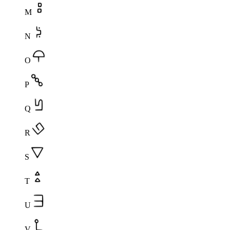
M
N
O
P
Q
R
S
T
U
V