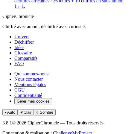
écritures africaines : 26 lettres + 10 chiffres en substitution
1↔1.
CipherChronicle
Chiffré avec amour, déchiffré avec curiosité.
Univers
Déchiffrer
Idées
Glossaire
Comparatifs
FAQ
Qui sommes-nous
Nous contacter
Mentions légales
CGU
Confidentialité
Gérer mes cookies
◐
Auto
☀
Clair
☾
Sombre
3.8.1
© 2026 CipherChronicle — Tous droits réservés.
Conception & réalisation :
ChallengeMyProject