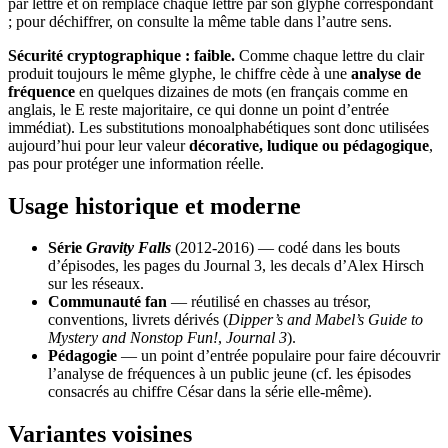
par lettre et on remplace chaque lettre par son glyphe correspondant
; pour déchiffrer, on consulte la même table dans l’autre sens.
Sécurité cryptographique : faible.
Comme chaque lettre du clair
produit toujours le même glyphe, le chiffre cède à une
analyse de
fréquence
en quelques dizaines de mots (en français comme en
anglais, le E reste majoritaire, ce qui donne un point d’entrée
immédiat). Les substitutions monoalphabétiques sont donc utilisées
aujourd’hui pour leur valeur
décorative, ludique ou pédagogique
,
pas pour protéger une information réelle.
Usage historique et moderne
Série
Gravity Falls
(2012-2016) — codé dans les bouts
d’épisodes, les pages du Journal 3, les decals d’Alex Hirsch
sur les réseaux.
Communauté fan
— réutilisé en chasses au trésor,
conventions, livrets dérivés (
Dipper’s and Mabel’s Guide to
Mystery and Nonstop Fun!
,
Journal 3
).
Pédagogie
— un point d’entrée populaire pour faire découvrir
l’analyse de fréquences à un public jeune (cf. les épisodes
consacrés au chiffre César dans la série elle-même).
Variantes voisines