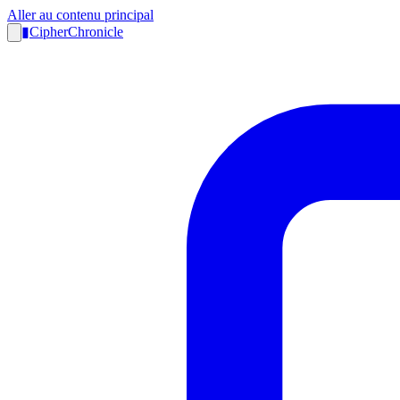
Aller au contenu principal
▮
CipherChronicle