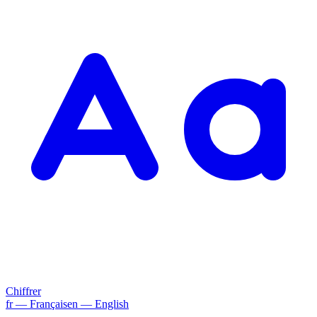
Chiffrer
fr
— Français
en
— English