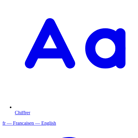
Chiffrer
fr
— Français
en
— English