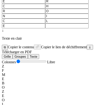
↓
Texte en clair
Copier le contenu
Copier le lien de déchiffrement
⧉
⤓
Télécharger en PDF
Grille
Groupes
Texte
Colonnes
Libre
Z
F
M
E
B
O
Z
E
O
L