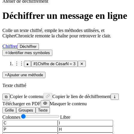
Atelier de déchiffrement
Déchiffrer un message en ligne
Colle un texte chiffré, empile les méthodes utilisées, et
CipherChronicle remonte la chaîne pour retrouver le clair.
Chiffrer
Déchiffrer
⚛︎
Identifier mes symboles
⋮⋮
●
#
1
Chiffre de César
N = 3
✕
+
Ajouter une méthode
Texte chiffré
Copier le contenu
Copier le lien de déchiffrement
⧉
⤓
Télécharger en PDF
Masquer le contenu
Grille
Groupes
Texte
Colonnes
Libre