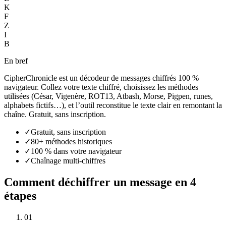
K
F
Z
I
B
En bref
CipherChronicle est un décodeur de messages chiffrés 100 %
navigateur. Collez votre texte chiffré, choisissez les méthodes
utilisées (César, Vigenère, ROT13, Atbash, Morse, Pigpen, runes,
alphabets fictifs…), et l’outil reconstitue le texte clair en remontant la
chaîne. Gratuit, sans inscription.
✓
Gratuit, sans inscription
✓
80+ méthodes historiques
✓
100 % dans votre navigateur
✓
Chaînage multi-chiffres
Comment déchiffrer un message en 4
étapes
01