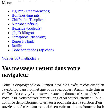
Morse.
Pig Pen (Francs-Maçons)
Hommes dansants
Chiffre des Templiers
Alphabet thébain
Hexahue (couleurs)
pIqaD klingon
Sémaphore (drapeaux)
Runes Futhark
Braille
Code par frappe (Tap code)
Voir les 80+ méthodes
→
Vos messages restent dans votre
navigateur
Toute la cryptographie de CipherChronicle s’exécute côté client, en
JavaScript, dans l’onglet que vous avez ouvert. Aucun texte clair ni
chiffré n’est envoyé à un serveur, aucune donnée n’est stockée à
votre insu. Vous pouvez fermer l’onglet ou couper Internet : l’outil
continue de fonctionner. C’est aussi pour cela que la solution d’un
puzzle publié n’est jamais stockée en clair, mais sous forme de hash