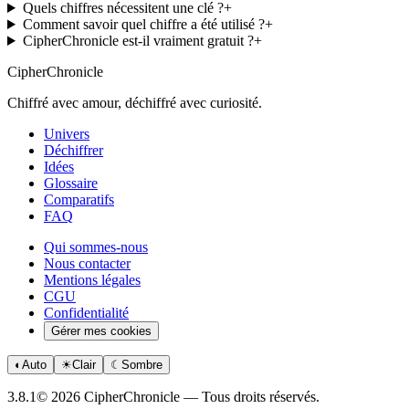
Quels chiffres nécessitent une clé ?
+
Comment savoir quel chiffre a été utilisé ?
+
CipherChronicle est-il vraiment gratuit ?
+
CipherChronicle
Chiffré avec amour, déchiffré avec curiosité.
Univers
Déchiffrer
Idées
Glossaire
Comparatifs
FAQ
Qui sommes-nous
Nous contacter
Mentions légales
CGU
Confidentialité
Gérer mes cookies
◐
Auto
☀
Clair
☾
Sombre
3.8.1
© 2026 CipherChronicle — Tous droits réservés.