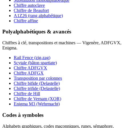
Substitution monoalphabétique
Chiffre autoclave
Chiffre de Beaufort
A1Z26 (rang alphabétique)
Chiffre affine
Polyalphabétiques & avancés
Chiffres à clé, transpositions et machines — Vigenère, ADFGVX,
Enigma.
Rail Fence (zig-zag)
Scytale (bâton spartiate)
Chiffre ADFGVX
Chiffre ADFGX
Transposition par colonnes
Chiffre bifide (Delastelle)
Chiffre trifide (Delastelle)
Chiffre de Hill
Chiffre de Vernam (XOR)
Enigma M3 (Wehrmacht)
Codes à symboles
Alphabets graphiques, codes maçonniques, runes, sémaphore,