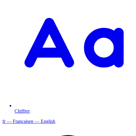
Chiffrer
fr
— Français
en
— English