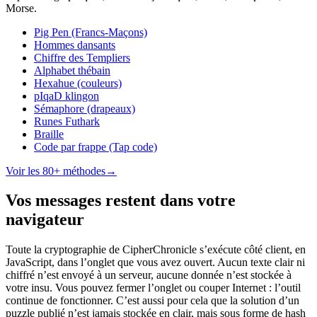
Morse.
Pig Pen (Francs-Maçons)
Hommes dansants
Chiffre des Templiers
Alphabet thébain
Hexahue (couleurs)
pIqaD klingon
Sémaphore (drapeaux)
Runes Futhark
Braille
Code par frappe (Tap code)
Voir les 80+ méthodes
→
Vos messages restent dans votre
navigateur
Toute la cryptographie de CipherChronicle s’exécute côté client, en
JavaScript, dans l’onglet que vous avez ouvert. Aucun texte clair ni
chiffré n’est envoyé à un serveur, aucune donnée n’est stockée à
votre insu. Vous pouvez fermer l’onglet ou couper Internet : l’outil
continue de fonctionner. C’est aussi pour cela que la solution d’un
puzzle publié n’est jamais stockée en clair, mais sous forme de hash