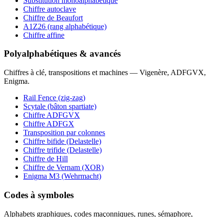
Substitution monoalphabétique
Chiffre autoclave
Chiffre de Beaufort
A1Z26 (rang alphabétique)
Chiffre affine
Polyalphabétiques & avancés
Chiffres à clé, transpositions et machines — Vigenère, ADFGVX,
Enigma.
Rail Fence (zig-zag)
Scytale (bâton spartiate)
Chiffre ADFGVX
Chiffre ADFGX
Transposition par colonnes
Chiffre bifide (Delastelle)
Chiffre trifide (Delastelle)
Chiffre de Hill
Chiffre de Vernam (XOR)
Enigma M3 (Wehrmacht)
Codes à symboles
Alphabets graphiques, codes maçonniques, runes, sémaphore,