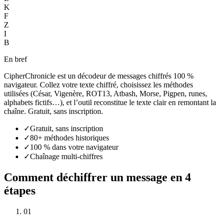
K
F
Z
I
B
En bref
CipherChronicle est un décodeur de messages chiffrés 100 %
navigateur. Collez votre texte chiffré, choisissez les méthodes
utilisées (César, Vigenère, ROT13, Atbash, Morse, Pigpen, runes,
alphabets fictifs…), et l’outil reconstitue le texte clair en remontant la
chaîne. Gratuit, sans inscription.
✓
Gratuit, sans inscription
✓
80+ méthodes historiques
✓
100 % dans votre navigateur
✓
Chaînage multi-chiffres
Comment déchiffrer un message en 4
étapes
01