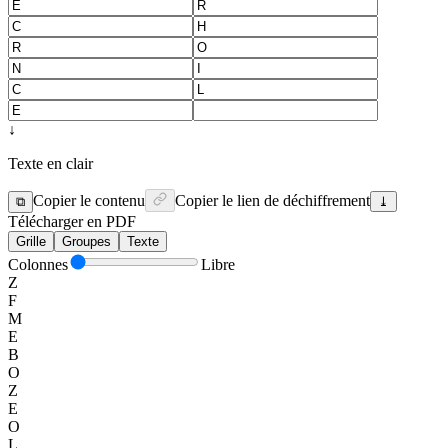
↓
Texte en clair
Copier le contenu
Copier le lien de déchiffrement
⧉
⤓
Télécharger en PDF
Grille
Groupes
Texte
Colonnes
Libre
Z
F
M
E
B
O
Z
E
O
L