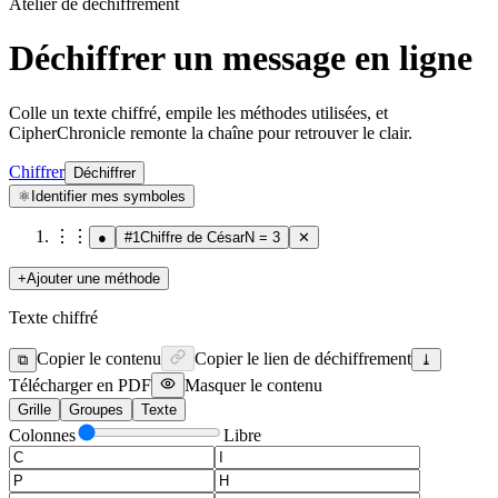
Atelier de déchiffrement
Déchiffrer un message en ligne
Colle un texte chiffré, empile les méthodes utilisées, et
CipherChronicle remonte la chaîne pour retrouver le clair.
Chiffrer
Déchiffrer
⚛︎
Identifier mes symboles
⋮⋮
●
#
1
Chiffre de César
N = 3
✕
+
Ajouter une méthode
Texte chiffré
Copier le contenu
Copier le lien de déchiffrement
⧉
⤓
Télécharger en PDF
Masquer le contenu
Grille
Groupes
Texte
Colonnes
Libre