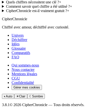
Quels chiffres nécessitent une clé ?
+
Comment savoir quel chiffre a été utilisé ?
+
CipherChronicle est-il vraiment gratuit ?
+
CipherChronicle
Chiffré avec amour, déchiffré avec curiosité.
Univers
Déchiffrer
Idées
Glossaire
Comparatifs
FAQ
Qui sommes-nous
Nous contacter
Mentions légales
CGU
Confidentialité
Gérer mes cookies
◐
Auto
☀
Clair
☾
Sombre
3.8.1
© 2026 CipherChronicle — Tous droits réservés.