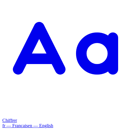
Chiffrer
fr
— Français
en
— English