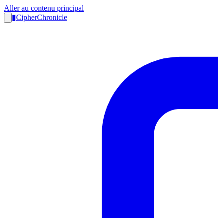
Aller au contenu principal
▮
CipherChronicle